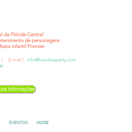
al
da Flórida Central
etenimento de personagens
festa infantil Premier
 |
E-mail |
info@tutualesparty.com
00
cite informações
S
EVENTOS
MORE