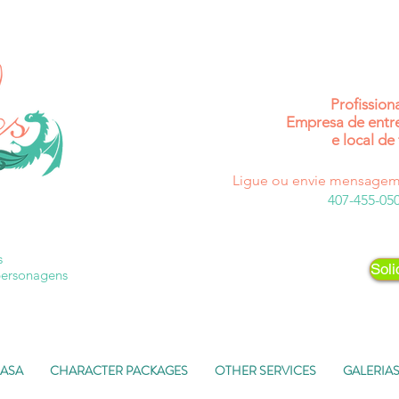
Profission
Empresa de entr
e local de 
Ligue ou envie mensagem
407-455-05
s
Soli
personagens
ASA
CHARACTER PACKAGES
OTHER SERVICES
GALERIA