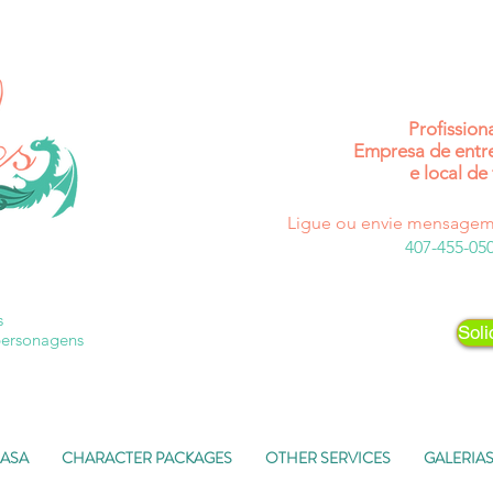
Profission
Empresa de entr
e local de 
Ligue ou envie mensagem
407-455-05
s
Soli
personagens
ASA
CHARACTER PACKAGES
OTHER SERVICES
GALERIA