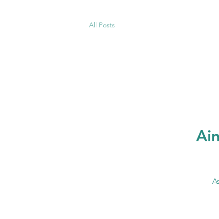
All Posts
Ain
A