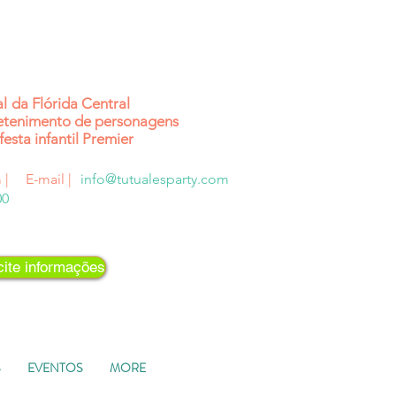
al
da Flórida Central
etenimento de personagens
festa infantil Premier
 |
E-mail |
info@tutualesparty.com
00
cite informações
S
EVENTOS
MORE